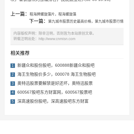
上一篇：
程海牌螺旋藻片，程海螺旋藻
下一篇：
第九城市股票历史最高价格，第九城市股票行情
内容版权声明：除非注明，否则皆为本站原创文章。
转载注明出处：
http://www.cnmisn.com
相关推荐
新疆众和股份股吧，600888新疆众和股吧
1
海王生物股价多少，000078 海王生物股吧
2
奥特迅股票要解禁是好还坏，奥特迅股票
3
600567股吧东方财富网，600567股票吧
4
深高速股份股吧，深高速股吧东方财富
5