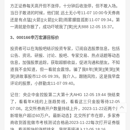
方正证券每天高开但不涨停，十分钟后收涨停，但不敢入场。
当日子敢进的时候，他们就.远土无小号11-07 10:00今天券商
还是有点猛[火箭][火箭][火箭]雨雾朦胧孤影11-07 09:34。第
一滴就是你狠了，成功吓唬我了[笑]光大888 12-05 15:37。
3、000166申万宏源目标价
投资者可以在淘股吧结识投资专家，订阅自选股票信息，包括
公告、资讯、研报、讨论、股吧、专家交易、热点话题等动态
信息，加强股票追踪，获取超额收益，促进沟通和朋友。不知
道我不会知道，但一看就会震惊。骗了我8年[笑哭][笑哭][笑
哭]讲故事股市12-05 09:39。我介入，跟随风险，这是我早盘
评论的股票，小胖勤龙11-07 09:40。
记住：央企中金控股第二大第十大AHG 12-05 19:44 快结束
了，看看年K线的上涨趋势线，看看这三只金股等待12-05
07:08。北交所券商开户数量持续上升，2023-11-22近两个月
新增账户超过60万户。最新动态】北交所扩市在即，多家券
商收到首批做市考核测试合格函2023-11-22每次打开证券版
块，看该版块的涨幅排名，我就直接进入12-05 18:16。