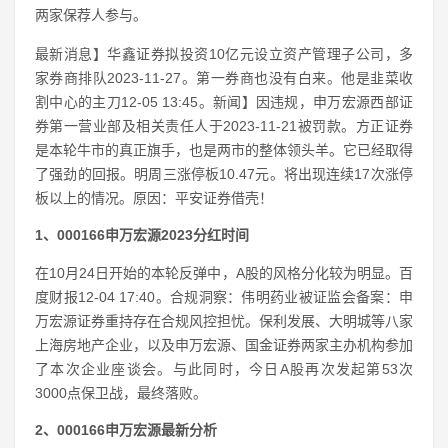
两家保荐人参与。
最新消息】华鑫证券拟投资10亿元设立资产管理子公司，多
家券商排队2023-11-27。第一券商也没有白来。他是韭菜收
割中心的主刀12-05 13:45。新闻】因违规，申万宏源西部证
券第一营业部及相关责任人于2023-11-21被罚款。方正证券
是本轮牛市的真正旗手，也是两市的整体领头羊。它已经取得
了强劲的回报。明周三涨停板10.47元。将出现连续17次涨停
板以上的情况。原因：平安证券借壳！
1、000166申万宏源2023分红时间
在10月24日开始的本轮反弹中，A股的风格分化较为明显。百
度财报12-04 17:40。合规洞察：伟明药业被证监会备案：申
万宏源证券重持存在合规风控担忧。保利发展、大明城等八家
上海房地产企业，以及申万宏源、国金证券两家主办机构参加
了本次企业座谈会。与此同时，今日A股再次发起第53次
3000点保卫战，最终落败。
2、000166申万宏源最新分析