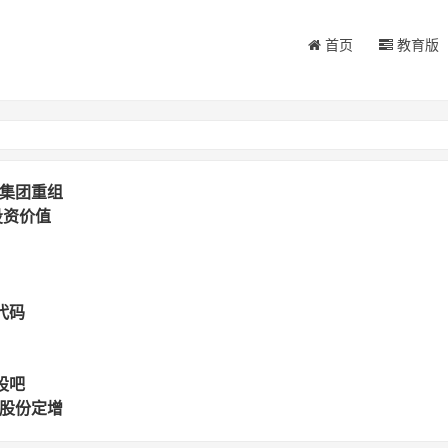
首页
教育版
牌集团重组
投资价值
代码
股吧
泽股份定增