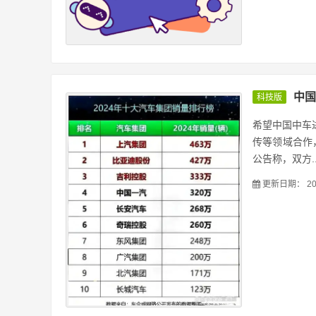
中国
科技版
希望中国中车
传等领域合作
公告称，双方..
更新日期：
20