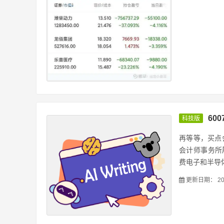
60
科技版
再等等，买点会
会计师事务所履
费电子和半导体
更新日期：
20