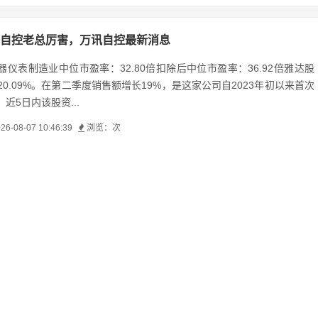
自控老总厉害，万讯自控最新消息
仪表制造业中位市盈率：32.80倍扣除后中位市盈率：36.92倍雅达股
90+20.09%。在第二季度销售额增长19%，是这家公司自2023年初以来首次
近5日内该股资...
26-08-07 10:46:39
浏览：
次