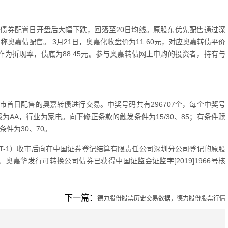
债券配置日开盘后大幅下跌，回落至20日均线。原股东优先配售通过深
称奥嘉债配售。 3月21日，奥嘉化收盘价为11.60元，对应奥嘉转债平价
率作为折现率，债底为88.45元。参与奥嘉转债网上申购的投资者，持有与
首日配售的奥嘉转债进行交易。中奖号码共有296707个，每个中奖号
为AA，行业为家电。向下修正条款的触发条件为15/30、85；有条件赎
条件为30、70。
，T-1）收市后向在中国证券登记结算有限责任公司深圳分公司登记的原股
。奥嘉华发行可转换公司债券已获得中国证监会证监字[2019]1966号核
下一篇：
德力股份股票历史交易数据，德力股份股票行情