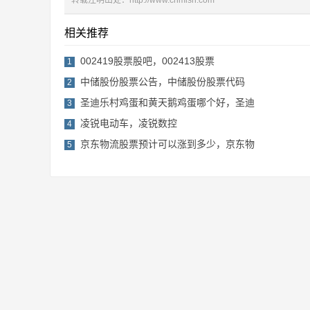
转载注明出处：
http://www.cnmisn.com
相关推荐
002419股票股吧，002413股票
1
中储股份股票公告，中储股份股票代码
2
圣迪乐村鸡蛋和黄天鹅鸡蛋哪个好，圣迪
3
凌锐电动车，凌锐数控
4
京东物流股票预计可以涨到多少，京东物
5