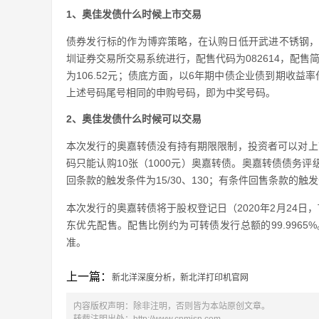
1、奥佳发债什么时候上市交易
债券发行标的作为博弈策略，在认购日低开武进不锈钢，
圳证券交易所交易系统进行，配售代码为082614，配售简
为106.52元；债底方面，以6年期中债企业债到期收益
上述号码尾号相同的申购号码，即为中奖号码。
2、奥佳发债什么时候可以交易
本次发行的奥嘉转债没有持有期限限制，投资者可以对上市
码只能认购10张（1000元）奥嘉转债。奥嘉转债债务评级
回条款的触发条件为15/30、130；有条件回售条款的触发
本次发行的奥嘉转债将于股权登记日（2020年2月24日
东优先配售。配售比例约为可转债发行总额的99.9965%
准。
上一篇：
新北洋深度分析，新北洋打印机官网
内容版权声明：除非注明，否则皆为本站原创文章。