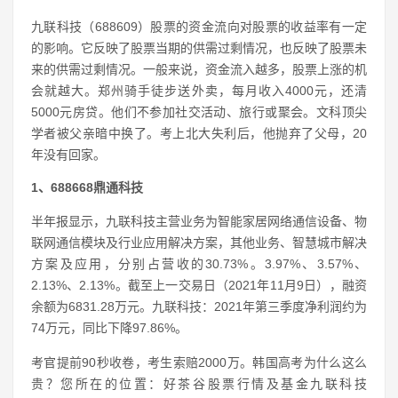
九联科技（688609）股票的资金流向对股票的收益率有一定
的影响。它反映了股票当期的供需过剩情况，也反映了股票未
来的供需过剩情况。一般来说，资金流入越多，股票上涨的机
会就越大。郑州骑手徒步送外卖，每月收入4000元，还清
5000元房贷。他们不参加社交活动、旅行或聚会。文科顶尖
学者被父亲暗中换了。考上北大失利后，他抛弃了父母，20
年没有回家。
1、688668鼎通科技
半年报显示，九联科技主营业务为智能家居网络通信设备、物
联网通信模块及行业应用解决方案，其他业务、智慧城市解决
方案及应用，分别占营收的30.73%。3.97%、3.57%、
2.13%、2.13%。截至上一交易日（2021年11月9日），融资
余额为6831.28万元。九联科技：2021年第三季度净利润约为
74万元，同比下降97.86%。
考官提前90秒收卷，考生索赔2000万。韩国高考为什么这么
贵？您所在的位置：好茶谷股票行情及基金九联科技