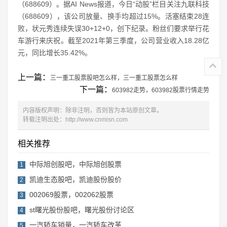
（688609）。据AI News报道，今日“动股”栏目关注九联科技
（688609），该公司放量、换手均超过15%。活塞结束28连
败，状元秀连续失误30+12+0，创下纪录。粉丝们要求举行花
车游行来庆祝。截至2021年第三季度，公司营业收入18.28亿
元，同比增长35.42%。
上一篇：
三一重工股票股吧怎么样，三一重工股票怎么样
下一篇：
603982走势，603982股票行情走势
内容版权声明：除非注明，否则皆为本站原创文章。
转载注明出处：
http://www.cnmisn.com
相关推荐
中际旭创股吧，中际旭创股票
1
凯迪生态股吧，凯迪股份股价
2
002069股票，002062股票
3
st曙光股份股吧，曙光股份讨论区
4
一汽轿车销量，一汽轿车改革
5