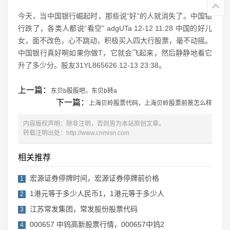
今天，当中国银行崛起时，那些说“好”的人就消失了。中国银
行跌了，各类人都说“看空” adgUTa 12-12 11:28 中国的好儿
女，面不改色，心不跳动，积极买入四大行股票，毫不动摇。
中国银行真好啊如果你做T，它就会飞起来，然后静静地看它
升了多少分。股友31YL865626 12-13 23:38。
上一篇：
东贝b股股吧，东贝b转a
下一篇：
上海贝岭股票代码，上海贝岭股票前景怎么样
内容版权声明：除非注明，否则皆为本站原创文章。
转载注明出处：
http://www.cnmisn.com
相关推荐
宏源证券停牌时间，宏源证券停牌前价格
1
1港元等于多少人民币1，1港元等于多少人
2
江苏常发集团，常发股份股票代码
3
000657 中钨高新股票行情，000657中钨2
4