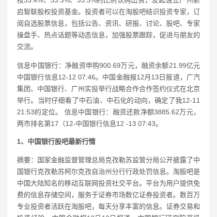
按33.4%、33.3%、33.3%的比例认购出资，发起设立广州新
启智联股权投资基金。投资者可以在淘股吧结识投资专家，订
阅自选股票信息，包括公告、资讯、研报、讨论、股吧、专家
操盘手、热点话题等动态信息，加强股票跟踪，促进与朋友的
交流。
信息中国银行：净融资申购900.69万元，融资余额21.99亿元
中国银行信息12-12 07:46。中国金融报12月13日报道，广汽
集团、中国银行、广州实投举行战略合作合作签约仪式在北京
举行。当时仔细看了中石油、中石化的动向，确定了我12-11
21:53的定位。 信息中国银行：融资还款净额3885.62万元，
两市排名第17（12-中国银行信息12 -13 07:43。
1、中国银行股吧最新行情
摘要：国家金融监督管理总局克孜勒苏监管分局公开披露了中
国银行克孜勒苏柯尔克孜自治州分行行政处罚信息。淘股吧是
中国大陆知名的移动互联网投资社交平台。平台为用户提供免
费的信息存储空间，服务于证券市场数亿证券投资者。数百万
专业投资者活跃在淘股吧，每天分享丰富的信息。证券交易和