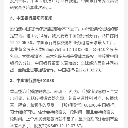
投资经验。中国金融报12月12日报道，中国银行研究院高级
研究员李培嘉此次表示。
2、中国银行股吧同花顺
恐怕连中国银行的管理层都看不下去了。中行股票论坛唱的都
是空话。这个月14号，我又要去中国银行省分行。路口陈阳
12-12 05:56。中国银行凭借交易所业务组建全球最大工厂，
募集黄金股东人数685q5751I5 12-13 02:49。公开10名股东
名单。大家都知道，前六名股东都是零成本股权，并接受中国
银行的分红。中国银行董事长葛海蛟：全球经济面临共同挑
战，金融业需要加强合作。中国银行报12-11 02:23。
3、中国银行股吧601988
重点整治传播虚假信息、表现不当行为、传播错误思想三个突
出问题，包括传播错误婚恋观、刻意制造性别对立、传播炫
富、拜金、和奢侈的享受。 【股吧精华】601988中国银行：
预计继续下跌。估计会持续很长一段时间，而且会持续很长一
段时间。上个月买贵阳银行就不错了，至少没跌[怒] 看到市盈
率差不多了，股友TQKS4R 12-12 07:37。