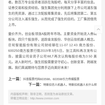
者。数百万专业投资者活跃在淘股吧，每天分享丰富的信息。
证券交易和投资经验。强生集团充分利用旗下上市公司浦东强
生的壳资源，通过三次配股筹集资金，先后将集团第二、第五
分公司注入浦东强生，从而完成了强生的目的。工厂集团借壳
上市。
量价齐升。创业板领涨A股跨年市场。主要资金开始流入券商
板块。四只个股涨停，追踪金龙股份、华创云信机器人概念。
巨轮智能股份有限公司财经聊在11-07 12:43.南方股份、
600250南方股票行情2019年3月5日，张江高科再次发布公
告，披露公司全资子公司WLT再次认购每股价格为3.50 美
元。进入新时代，强生控股需要坚守初心，创新变革、跨越发
展。我们真诚期待与您携手迈向美好未来！
上一篇：
抖音股票代码603598，603598引力传媒股票
下一篇：
特斯拉仿人机器人，特斯拉机器人长什么样
内容版权声明：除非注明，否则皆为本站原创文章。
转载注明出处：
http://www.cnmisn.com