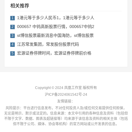
相关推荐
1港元等于多少人民币1，1港元等于多少人
1
000657 中钨高新股票行情，000657中钨2
2
st博信股票最新消息中国海防，st博信股票
3
江苏常发集团，常发股份股票代码
4
宏源证券停牌时间，宏源证券停牌前价格
5
Copyright © 2024 凤凰工作室 版权所有
沪ICP备2024061542号-24
友情链接：
风险提示：平台进行信息发布，不对任何投资人及/或任何交易提供任何担保，
无论是明示、默示或法定的。信息来源：本文中引用的各种信息及资料（包括但
不限于文字、数据、图表及超链接等）均来源于该信息及资料的相关主体（包括
但不限于公司、媒体、协会等机构）的官方网站或公开发表的信息。