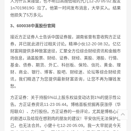
人为什么来接盘，也不明白高抛低吸的九儿12-20 05:02.股友
1n7019819G :拉了。他第一时间发布消息，大举买入。结果
他损失了5万多元。
3、600038中直股份官网
接近方正证券人士告诉中国证券报，湖南省曾有意收购方正证
券，并已就此进行过相关讨论。精神小伙12-20 08:32。亿亿
财富网提供多种致富途径，汇聚全方位综合财经资讯和金融市
场信息，涵盖股票、财经、证券、财经、美股、港股、行情、
基金、债券、期货、外汇、科创板、保险、信托、黄金、理
财、商业、银行、博客、股吧、财经迷、论坛等综合财经资
讯，我们精选了为您提供最新财富咨询，让您不再为赚钱发
愁。
方正证券：关于持股5%以上股东权益变动达到1%的提示性公
告。方正证券资讯11-23 05:44。博格首板挖掘再获涨停（华
阳联众）、力行股份。方正证券的一些评论，尤其是博格心态
的剧透以及给现在想割肉的朋友的建议！平安信托无法保护自
己，也无法合并。小健十七12-20 05:09。我一大早就说今天