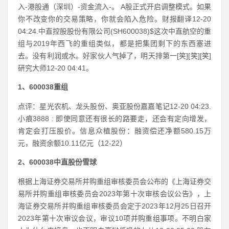
入-港股通（深圳）-资金流入-。 A股正式开启调整模式。如果
你不改变你的交易策略，你就会陷入危险。财报翻译12-20
04:24.中直控股股份有限公司(SH600038)$这次中直航空的重
组与2019年西飞的重组类似，都是把集团剩下的东西塞进
去。没有利润或水。好家伙人气掉了，明天排第一[笑][笑][笑]
研究大师12-20 04:41。
1、600038重组
点评：星光农机、龙头股份、奥亚股份嘉嘉笔记12-20 04:23.
小痕3888 : 即使同意还有很长的路要走，还会有定向增发，
肯定会打压股价。信息众植股份：融资偿还净额580.15万
元，融资余额10.11亿元（12-22）
2、600038中直股份雪球
根据上海证券交易所并购重组审核委员会公布的《上海证券交
易所并购重组审核委员会2023年第十次审核会议公告》，上
海证券交易所并购重组审核委员会定于2023年12月25日召开
2023年第十次审议会议，审议10项并购重组事项。不明白家