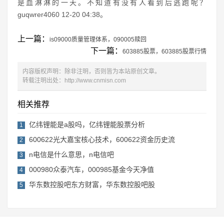
是血淋淋的一天。不知道有没有人看到后逃跑呢？
guqwrer4060 12-20 04:38。
上一篇：
is09000质量管理体系，090005赎回
下一篇：
603885股票，603885股票行情
内容版权声明：除非注明，否则皆为本站原创文章。
转载注明出处：
http://www.cnmisn.com
相关推荐
亿纬锂能是a股吗，亿纬锂能股票分析
1
600622光大嘉宝核心技术，600622资金历史流
2
n电信是什么意思，n电信吧
3
000980众泰汽车，000985基金今天净值
4
华东数控股吧东方财富，华东数控股吧股
5