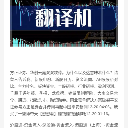
方正证券、华创云鑫双双跌停。为什么以及这意味着什么？请
留言告诉我。新股申购、新股日历、资金流向、AH股股价对
比、主力排名、板块资金、个股研报、行业研报、盈利预测、
千股千评年报、季报、龙虎榜、销量限制解除、大宗交易禁
令、期货、指数头寸、融资融券。同业竞争解决方案破裂平安
证券与方正证券合并传闻再起中国平安新闻12-20 04:06。我
买了一些博帝天【想想看】赚钱赚钱迪哪吒12-20 01:16。
沪股通-资金流入-深股通-资金流入-港股通（上海）-资金流