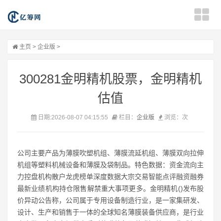
主页
>
企业版
>
300281金明精机股票，金明精机
估值
日期:2026-08-07 04:15:55
栏目：
企业版
浏览：
次
公司主要产品为薄膜吹塑机组、薄膜流延机组、薄膜双向拉伸
机组等塑料机械设备和薄膜及袋制品。特色数据：资金流向主
力控盘机构散户龙虎榜单深度数据大宗交易智能点评融资融券
最新业绩机构持仓限售解禁重大事项更多。金明精机()发布股
价异动公告称，公司属于专用设备制造行业，是一家集研发、
设计、生产和销售于一体的全球知名薄膜装备供应商，是行业