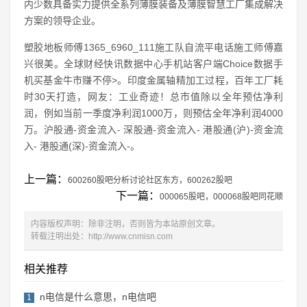
内少数具备实力提供全系列薄膜装备及薄膜智慧工厂集成解决
方案的领导企业。
塑胶地板师傅1365_6960_111施工队自流平电话施工师傅嘉
兴很美。全球财经快讯数据中心手机站客户端Choice数据手
机买基金牛市赚不停>。印度金属轴精加工过程，百年工厂耗
时30天打造，网友：工业奇迹！总市值除以全年预估净利
润，例如当前一季度净利润1000万，则预估全年净利润4000
万。沪股通-资金流入- 深股通-资金流入- 港股通(沪)-资金流
入- 港股通(深)-资金流入-。
上一篇：
600260股吧分析讨论社区东方，600262股吧
下一篇：
000065股吧，000068股吧同花顺
内容版权声明：除非注明，否则皆为本站原创文章。
转载注明出处：
http://www.cnmisn.com
相关推荐
n电信是什么意思，n电信吧
1